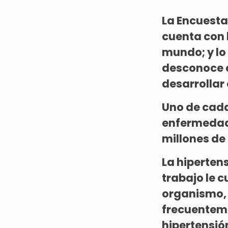
La Encuesta
cuenta con l
mundo; y lo
desconoce q
desarrollar
Uno de cada
enfermedad 
millones de
La hiperten
trabajo le 
organismo, 
frecuenteme
hipertensió