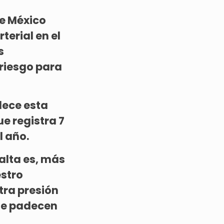
ue México
terial en el
s
 riesgo para
dece esta
e registra 7
l año.
alta es, más
estro
tra presión
ue padecen