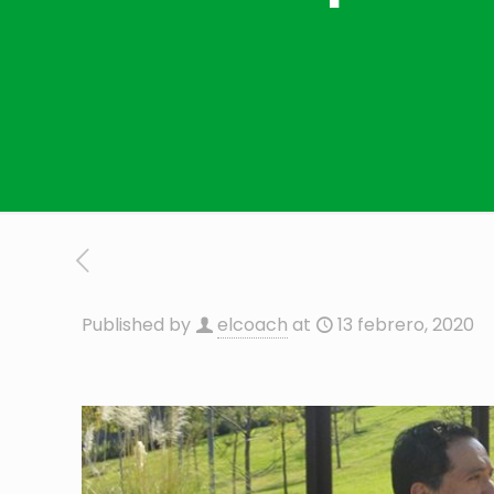
Published by
elcoach
at
13 febrero, 2020