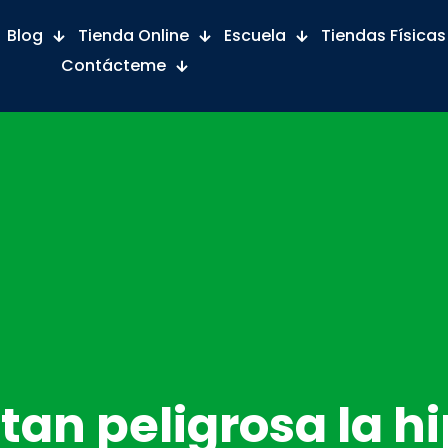
Blog
Tienda Online
Escuela
Tiendas Físicas
Contácteme
 tan peligrosa la h