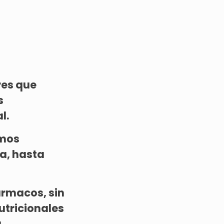
res que
s
l.
amos
a, hasta
ármacos, sin
utricionales
a