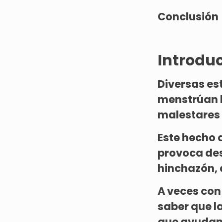
Conclusión
Introduc
Diversas es
menstrúan 
malestares 
Este hecho
provoca des
hinchazón, 
A veces con
saber que l
que ayudan 