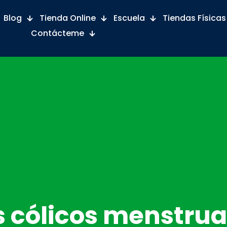
Blog
Tienda Online
Escuela
Tiendas Físicas
Contácteme
s cólicos menstrua