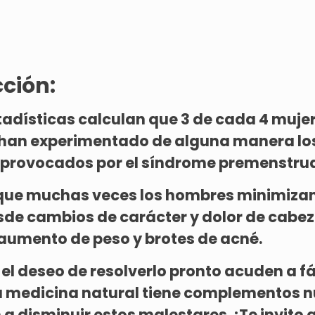
ción:
tadísticas calculan que 3 de cada 4 muje
han experimentado de alguna manera lo
provocados por el síndrome premenstrua
 que muchas veces los hombres minimiz
de cambios de carácter y dolor de cabez
aumento de peso y brotes de acné.
 el deseo de resolverlo pronto acuden a f
a medicina natural tiene complementos n
a disminuir estos malestares. ¡Te invito 