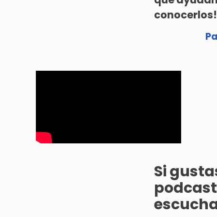
conocerlos!
Pa
Si gust
podcast 
escucha