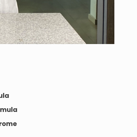
ula
rímula
drome