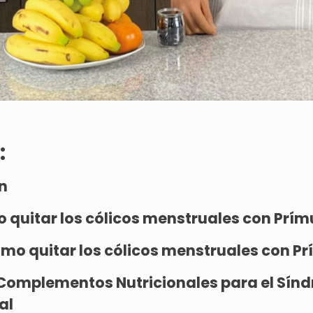
:
n
 quitar los cólicos menstruales con Prím
mo quitar los cólicos menstruales con P
Complementos Nutricionales para el Sín
al