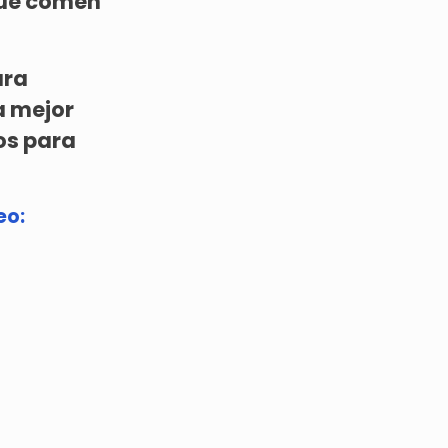
que comen
ara
a mejor
os para
eo: