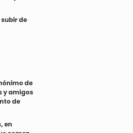
 subir de
inónimo de
s y amigos
unto de
, en