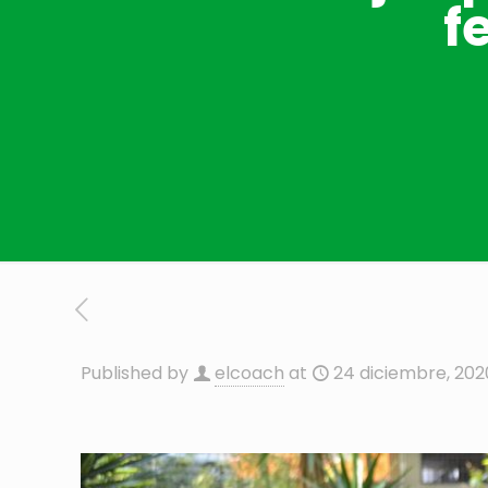
f
Published by
elcoach
at
24 diciembre, 202