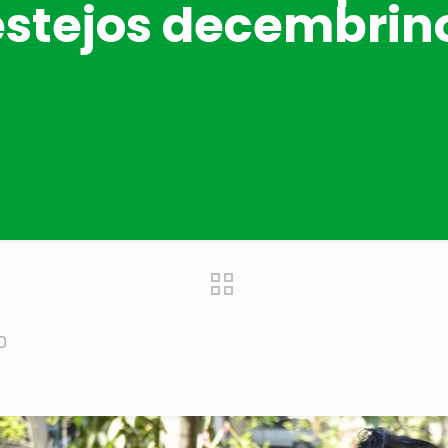
estejos decembrin
0