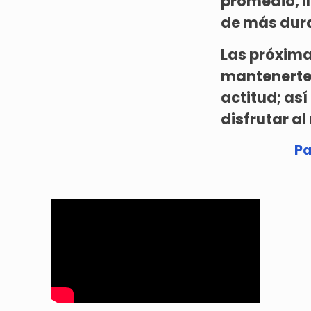
promedio, l
de más dura
Las próxima
mantenerte 
actitud; as
disfrutar a
Pa