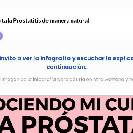
invito a ver la infografía y escuchar la expli
continuación:
la imagen de la infografía para abrirla en otra ventana y