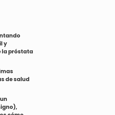
entando
l y
 la próstata
timas
s de salud
 un
igno),
amos cómo