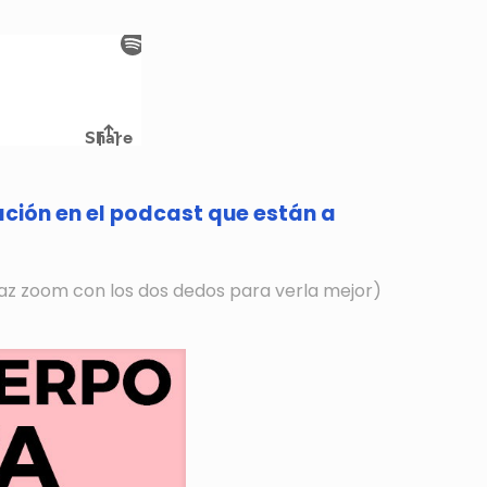
cación en el podcast que están a
 haz zoom con los dos dedos para verla mejor)