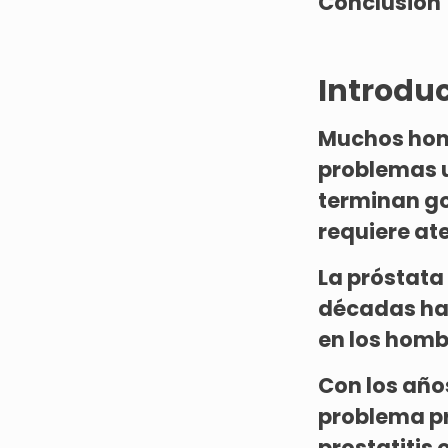
Conclusión
Introduc
Muchos hom
problemas ur
terminan go
requiere at
La próstata
décadas ha 
en los homb
Con los año
problema pr
prostatitis