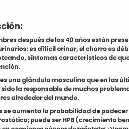
ción:
bres después de los 40 años están pres
inarios; es dífícil orinar, el chorro es débi
teando, síntomas característicos de que
ención.
 es una glándula masculina que en las úl
sido la responsable de muchos problema
res alrededor del mundo.
s se aumenta la probabilidad de padecer
ostático; puede ser HPB (crecimiento ben
 o en ocasiones cáncer de próstata. ¡Ve