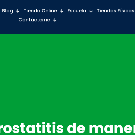
Blog
Tienda Online
Escuela
Tiendas Físicas
Contácteme
Prostatitis de mane