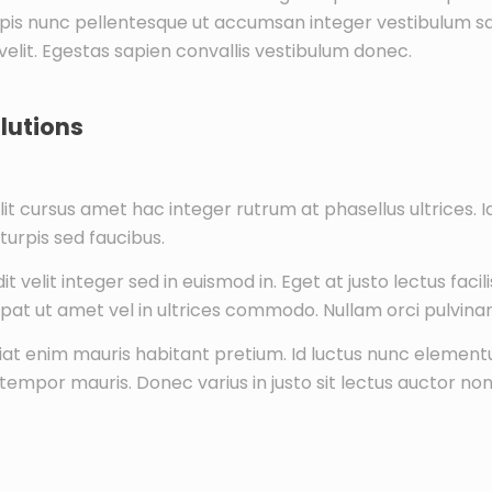
rpis nunc pellentesque ut accumsan integer vestibulum sagit
velit. Egestas sapien convallis vestibulum donec.
lutions
lit cursus amet hac integer rutrum at phasellus ultrices. I
 turpis sed faucibus.
it velit integer sed in euismod in. Eget at justo lectus fac
tpat ut amet vel in ultrices commodo. Nullam orci pulvinar
iat enim mauris habitant pretium. Id luctus nunc elemen
tempor mauris. Donec varius in justo sit lectus auctor non