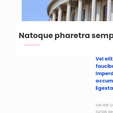
Natoque pharetra semper
Vel eli
faucibu
Imperd
accumsa
Egesta
Vel elit 
turpis s