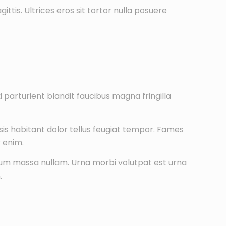
tis. Ultrices eros sit tortor nulla posuere
d parturient blandit faucibus magna fringilla
ilisis habitant dolor tellus feugiat tempor. Fames
 enim.
tum massa nullam. Urna morbi volutpat est urna
.