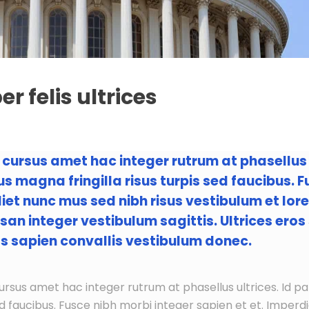
 felis ultrices
t cursus amet hac integer rutrum at phasellus 
s magna fringilla risus turpis sed faucibus. F
iet nunc mus sed nibh risus vestibulum et lor
n integer vestibulum sagittis. Ultrices eros s
s sapien convallis vestibulum donec.
cursus amet hac integer rutrum at phasellus ultrices. Id pa
ed faucibus. Fusce nibh morbi integer sapien et et. Imperd