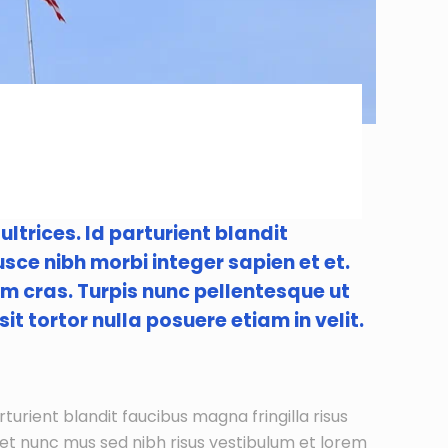
ultrices. Id parturient blandit
usce nibh morbi integer sapien et et.
em cras. Turpis nunc pellentesque ut
it tortor nulla posuere etiam in velit.
rturient blandit faucibus magna fringilla risus
iet nunc mus sed nibh risus vestibulum et lorem