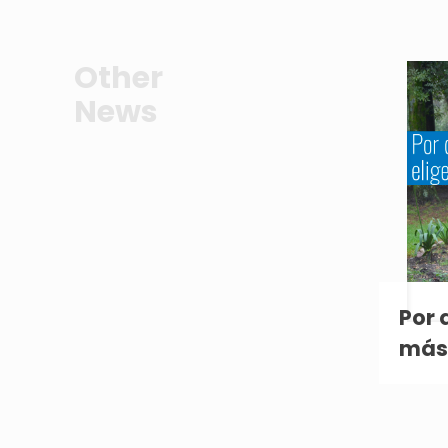
Other
News
Por 
más 