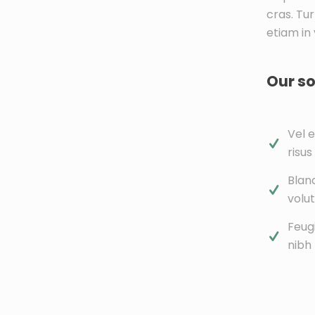
cras. Tu
etiam in 
Our so
Vel e
risus
Bland
volu
Feug
nibh 