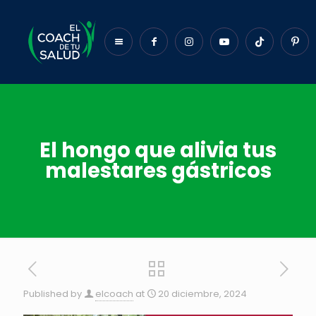
El hongo que alivia tus
malestares gástricos
Published by
elcoach
at
20 diciembre, 2024