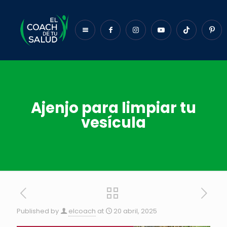
Ajenjo para limpiar tu
vesícula
Published by
elcoach
at
20 abril, 2025