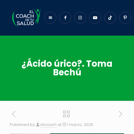
¿Ácido úrico?. Toma
Bechú
Published by
elcoach
at
1 marzo, 2025